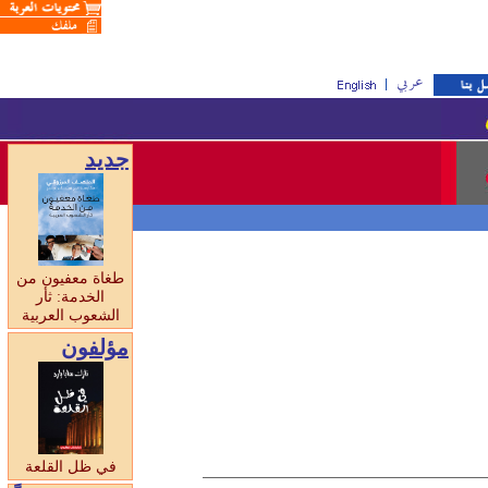
جديد
طغاة معفيون من
الخدمة: ثأر
الشعوب العربية
مؤلفون
في ظل القلعة