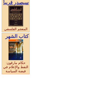
سيصدر قريبا
المعجم الفلسفي
كتاب الشهر
حكام مارقون:
النفط والإعلام في
قبضة السياسة