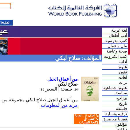
لغة عربية
أدب أطفال
كتب مدرسية
مال وأعمال
صحة وعافية
كتب إلكترونية
المؤلف: صلاح لبكي
آداب
علوم
فنون
لغات
من أعماق الجبل
تراث
صلاح لبكي
علوم اجتماعية
صفحة |
السعر
2 $
116
سياسة
مراجع
من أعماق الجبل صلاح لبكي مجموعة من الأ
تاريخ
مزيد من المعلومات
فلسفة
ترفيه وتسلية
قضايا معاصرة
مؤلفون
ديانات