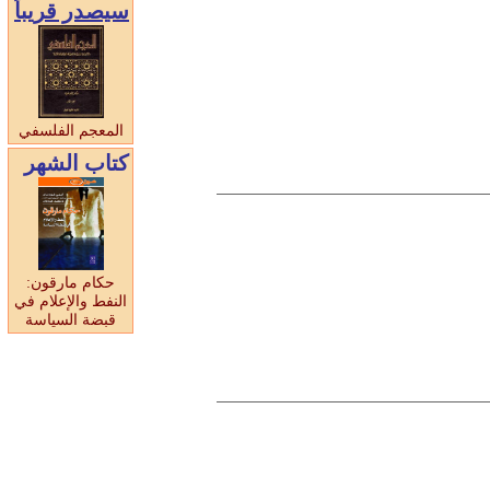
سيصدر قريبا
المعجم الفلسفي
كتاب الشهر
حكام مارقون:
النفط والإعلام في
قبضة السياسة