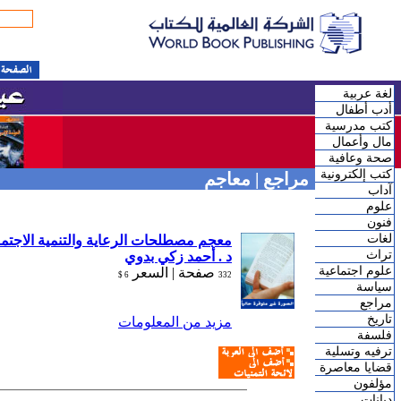
لغة عربية
أدب أطفال
كتب مدرسية
مال وأعمال
صحة وعافية
كتب إلكترونية
مراجع | معاجم
آداب
علوم
فنون
لغات
معجم مصطلحات الرعاية والتنمية الاجت)
تراث
د . أحمد زكي بدوي
علوم اجتماعية
صفحة |
السعر
6 $
332
سياسة
مراجع
تاريخ
مزيد من المعلومات
فلسفة
ترفيه وتسلية
قضايا معاصرة
مؤلفون
ديانات