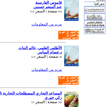
قاموس الفارسية
جغرافيا
عبد المنعم حسنين
صفحة |
السعر
10 $
844
مزيد من المعلومات
الأطلس العلمي- عالم النبات
د.عصام المياس
صفحة |
السعر
10 $
88
مزيد من المعلومات
المساعد التجاري المصطلحات التجارية (ا
زكي خوري
صفحة |
السعر
3 $
208