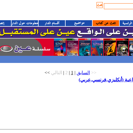
<<
|
2
|
1
|
السابق
التالي >>
ماعية (أنكليزي,فرنسي,عربي