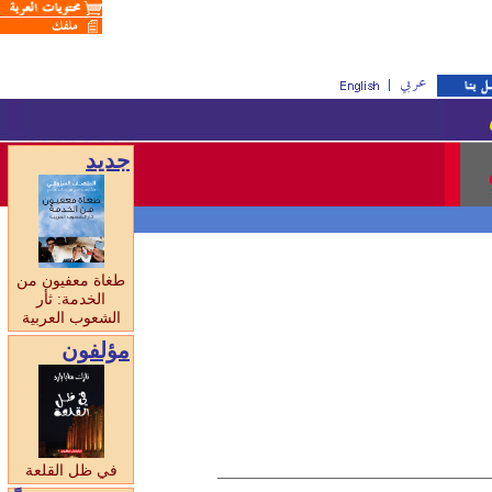
جديد
طغاة معفيون من
الخدمة: ثأر
الشعوب العربية
مؤلفون
في ظل القلعة