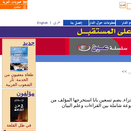
جديد
<<
طغاة معفيون من
الخدمة: ثأر
الشعوب العربية
مؤلفون
جزاء, يضم تسعين بابا استخرجها المؤلف من
وعة شاملة بين القراءات وعلم البيان
في ظل القلعة