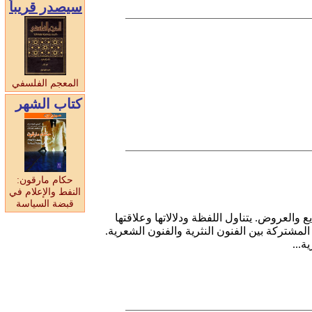
سيصدر قريبا
المعجم الفلسفي
كتاب الشهر
حكام مارقون:
النفط والإعلام في
قبضة السياسة
ع والعروض. يتناول اللفظة ودلالاتها وعلاقتها
 المشتركة بين الفنون النثرية والفنون الشعرية
ظرية