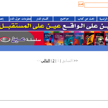
>>
<<السابق
|
1
|
2
|
التالي