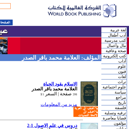
لغة عربية
أدب أطفال
كتب مدرسية
مال وأعمال
صحة وعافية
كتب إلكترونية
المؤلف: العلامة محمد باقر الصدر
آداب
علوم
فنون
لغات
تراث
الاسلام يقود الحياة
علوم اجتماعية
العلامة محمد باقر الصدر
سياسة
صفحة |
السعر
5 $
206
مراجع
تاريخ
مزيد من المعلومات
فلسفة
ترفيه وتسلية
قضايا معاصرة
مؤلفون
دروس في علم الاصول 1-2
ديانات