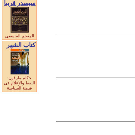
سيصدر قريبا
المعجم الفلسفي
كتاب الشهر
حكام مارقون:
النفط والإعلام في
قبضة السياسة