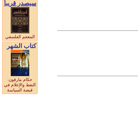
سيصدر قريبا
المعجم الفلسفي
كتاب الشهر
حكام مارقون:
النفط والإعلام في
قبضة السياسة