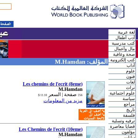
لغة عربية
أدب أطفال
كتب مدرسية
مال وأعمال
صحة وعافية
كتب إلكترونية
المؤلف: M.Hamdan
آداب
علوم
فنون
لغات
Les chemins de l'ecrit (8eme)
تراث
M.Hamdan
علوم اجتماعية
صفحة |
السعر
11.10 $
256
سياسة
مزيد من المعلومات
مراجع
تاريخ
فلسفة
ترفيه وتسلية
قضايا معاصرة
Les Chemins de l'ecrit (10eme)
مؤلفون
M.Hamdan
ديانات