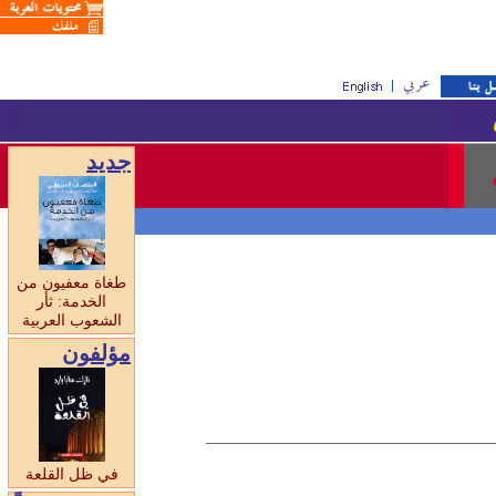
جديد
طغاة معفيون من
الخدمة: ثأر
الشعوب العربية
مؤلفون
في ظل القلعة