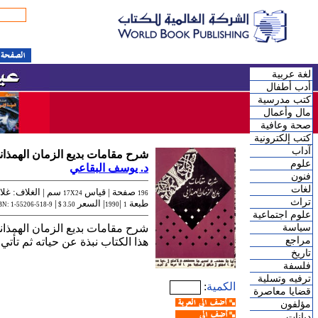
لغة عربية
أدب أطفال
كتب مدرسية
مال وأعمال
صحة وعافية
كتب إلكترونية
آداب
شرح مقامات بديع الزمان الهمذان
علوم
د. يوسف البقاعي
فنون
لغات
صفحة |
قياس
سم | الغلاف: غل
17X24
196
تراث
طبعة
|
| السعر
|
BN: 1-55206-518-9
3.50 $
1990
1
علوم اجتماعية
سياسة
شرح مقامات بديع الزمان الهمذاني
مراجع
هذا الكتاب نبذة عن حياته ثم تأت
تاريخ
فلسفة
ترفيه وتسلية
الكمية
:
قضايا معاصرة
مؤلفون
ديانات