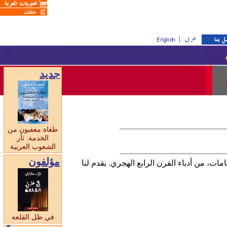
جديد
طغاة معفيون من
الخدمة: ثأر
الشعوب العربية
مؤلفون
ت، من أدباء القرن الرابع الهجري. يقدم لنا
في ظل القلعة