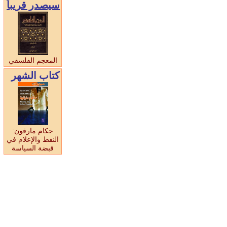
سيصدر قريبا
المعجم الفلسفي
كتاب الشهر
حكام مارقون:
النفط والإعلام في
قبضة السياسة