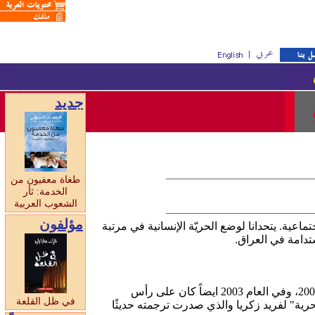
جديد
طغاة معفيون من
الخدمة: ثأر
الشعوب العربية
مؤلفون
ماعية. يتحدانا لوضع الحريّة الإنسانية في مرتبة
تدامة في العراق.
لقد اختارته" النيويورك تايمز" كأبرز كتاب عام 2004 ونوهت به صحيفة الكريستيان ساينس مونيتور عام 2003، وفي العام 2003 ايضاً كان على رأس
في ظل القلعة
رية" لفريد زكريا والذي صدرت ترجمته حديثًا