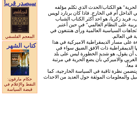
سيصدر قريبا
لحرية" هو الكتاب/الحدث الذي تكلم مؤلفه
 الداخل أم في الخارج. فاذا كان برنارد لويس
، فريد زكريا، هو احد أكثر الكتاب الشباب
لغربية على النظام العالمي" في حين أعتبر
تجاهات السياسية العالمية ورأى هنتنغون في
 في العالم.
المعجم الفلسفي
ة على مسار الديمقراطية الاميركية في هذا
كتاب الشهر
ا الديمقراطية ذات الافق الضيق سواء في
لف أن يقول، هو شديد الخطورة ليس على بلد
لغربي والاميركي بأن يضع الحرية في مرتبة
معاً.
ويتضمن نظرة ثاقبة في السياسة الخارجية، كما
صيل والمعلومات الموثقة حول العديد من الاحداث
حكام مارقون:
النفط والإعلام في
قبضة السياسة