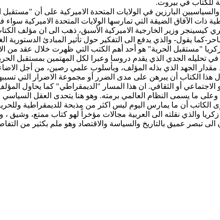
ة للكتاب في بيروت.
السياسيين البارزين في الولايات المتحدة الاميركية على أن "مستقبل ا
ة ذات الآفاق الضيقة التي تمارسها الولايات المتحدة الاميركية سواء في
هنري كيسينجر وزير الخارجية الاميركية الأسبق، ذهب الى ان مؤلف الكتاب
ساحر-كما يقول- والذي يدفع الى التفكير حول تأثير المبادئ الدستورية ا
كريا "مستقبل الحرية" هو أحد أهم الكتب التي ظهرت خلال عقد من الا
 في تحليله الجدي الذي يقدم دروسا وعبرا لكل المهتمين بمستقبل الحرية
 مقدار الجهد الذي بذله المؤلف، وبأسلوب علمي رصين، من أجل الاضاء
هذا الكتاب أن يبرهن على مدى الضرر أو مجموعة الاضرار التي تسببه
 الاجتماعي أو الثقافي. ان هذا المسار "الديمقراطي" كما يحاول المؤ
 وعلى ما يسمى النظام العالمي برمته. وهو هنا يتحدى العقل السياسي ا
ى الكاتب أن ما يمارس اليوم ليس اكثر من مذبحة للديمقراطية وللحرية 
كريا والذي نقلته الى العربية مجالات مؤخراً لهو كتاب ممتع، وشيق ، 
الى تبصر عميق بالتاريخ والسياسة والاقتصاد وهو ملم بكثير من التفا