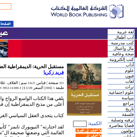
لغة عربية
أدب أطفال
كتب مدرسية
مال وأعمال
صحة وعافية
كتب إلكترونية
آداب
مستقبل الحرية: الديمقراطية الضي
علوم
فريد زكريا
فنون
لغات
صفحة |
قياس
سم | الغلاف: غلا
14x21
331
تراث
طبعة
|
| السعر
|
N: 9953-14-080-4
12.00 $
2006
1
علوم اجتماعية
سياسة
يلقي هذا الكتاب الواسع الرواج وال
مراجع
أعلى من مذبح الديمقراطية إن في 
تاريخ
فلسفة
كتاب يتحدى العقل السياسي الغر
ترفيه وتسلية
الكمية
:
قضايا معاصرة
مؤلفون
القائمة التي وضعتها صحيفة ال"شي
ديانات