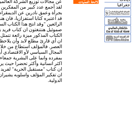
عن مجالات توزيع الشركة العالمي
جغرافيا
لقد أجمع عدد كبير من المفكرين و
بجرأة وعمق نادرين عن الديمقراطي
قد اعتبره كتابا استفزازيا، فان 
الرائعين "وقد انتج هذا الكتاب ال
صموئيل هنتنغتون ان كتاب فريد ز
الكتاب المذكور ميزة رائعة تتمثل
ان أي قارئ مطلع لابد وأن يلاحظ
العصر. فالمؤلف استطاع من خلال 
المجال السياسي لأو الاقتصادي أو
بمفرده وانما على البشرية جمعاء
اكثر انسانية وأكثر تحضرا حيث ير
ان كتاب "مستقبل الحرية" لفريد ز
ان تفكير المؤلف واسلوبه يشيران 
الدولية.