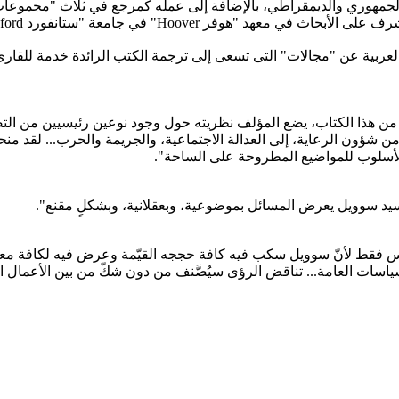
 الجمهوري والديمقراطي، بالإضافة إلى عمله كمرجع في ثلاث "مجموعات
فر Hoover" في جامعة "ستانفورد Stanford" في ولاية كاليفورنيا.
ربية عن "مجالات" التى تسعى إلى ترجمة الكتب الرائدة خدمة للقارئ ا
من هذا الكتاب، يضع المؤلف نظريته حول وجود نوعين رئيسيين من التص
شؤون الرعاية، إلى العدالة الاجتماعية، والجريمة والحرب... لقد منح
ث الأسلوب للمواضيع المطروحة على الساحة".
يد سوويل يعرض المسائل بموضوعية، وبعقلانية، وبشكلٍ مقنع".
 فقط لأنّ سوويل سكب فيه كافة حججه القيّمة وعرض فيه لكافة معارف
سات العامة... تناقض الرؤى سيُصَّنف من دون شكّ من بين الأعمال الك