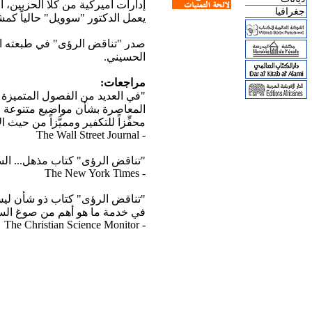
إدارات أميركية من كلا الحزبين،
جغرافيا
يعمل الدكتور "سوويل" حالياً كمشرف على الأبحاث في معهد "هو
صدر "تناقض الرؤى" في طبعته الع
الحسيني.
مراجعات:
"في العديد من الفصول المتميزة 
المعاصرة بشأن مواضيع متنوعة من 
محفِّزاً للتكفير ومميَّزاً من حي
- The Wall Street Journal
"تناقض الرؤى" كتاب مذهل... الس
- The New York Times
"تناقض الرؤى" كتاب ذو شأن ليس
في خدمة ما هو أهم من صوغ السيا
- The Christian Science Monitor