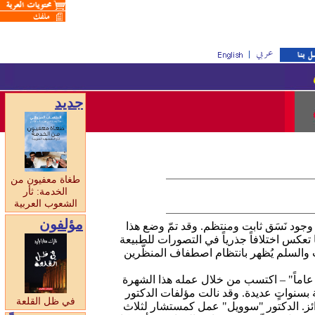
جديد
طغاة معفيون من
الخدمة: ثأر
الشعوب العربية
مؤلفون
 وجود نَسَق ثابت ومنتظم. وقد تمّ وضع هذا
 تعكس اختلافاً جذرياً في التصورات للطبيعة
ب والسلم يُظهر بانتظام اصطفاف المنظّرين
عاماً" – اكتسب من خلال عمله هذا الشهرة
ة بسنواتٍ عديدة. وقد نالت مؤلفات الدكتور
في ظل القلعة
ائز. الدكتور "سوويل" عمل كمستشار لثلاث