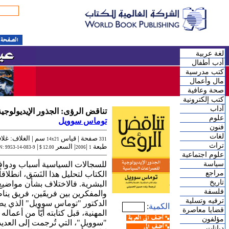
لغة عربية
أدب أطفال
كتب مدرسية
مال وأعمال
صحة وعافية
كتب إلكترونية
آداب
تناقض الرؤى: الجذور الإيديولوج
علوم
توماس سوويل
فنون
لغات
صفحة |
قياس
سم | الغلاف: غلا
14x21
331
تراث
طبعة
|
| السعر
|
N: 9953-14-083-9
12.00 $
2006
1
علوم اجتماعية
سياسة
للسجالات السياسية أسباب ودوافع ع
مراجع
الكتاب لتحليل هذا النَسَق، انطلا
تاريخ
البشرية. فالاختلاف بشأن مواضيع 
فلسفة
والمفكرين بين فريقَين، فريق يناصر
ترفيه وتسلية
الدكتور "توماس سوويل" الذي يصف
الكمية
:
قضايا معاصرة
المهنية، قبل كتابته أيّاً من أعم
مؤلفون
"سوويل"، التي تُرجمت إلى العدي
ديانات