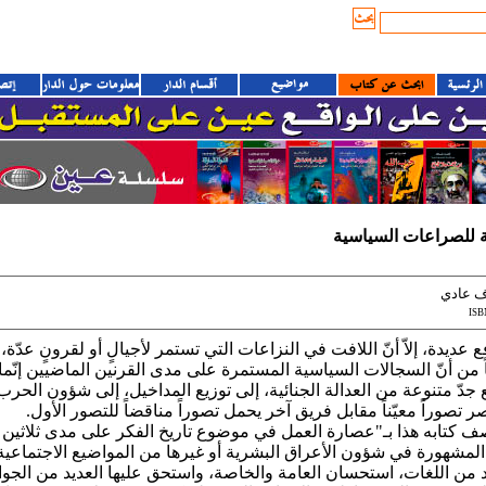
ية للصراعات السياسية
ف عادي
ISB
ديدة، إلاّ أنّ اللافت في النزاعات التي تستمر لأجيالٍ أو لقرونٍ عدّة،
قاً من أنّ السجالات السياسية المستمرة على مدى القرنين الماضيين إنّما
جدّ متنوعة من العدالة الجنائية، إلى توزيع المداخيل، إلى شؤون الحر
 تصوراً معيّناً مقابل فريق آخر يحمل تصوراً مناقضاً للتصور الأول.
 كتابه هذا بـ"عصارة العمل في موضوع تاريخ الفكر على مدى ثلاثين 
اله المشهورة في شؤون الأعراق البشرية أو غيرها من المواضيع الاجتماعي
د من اللغات، استحسان العامة والخاصة، واستحق عليها العديد من الجو