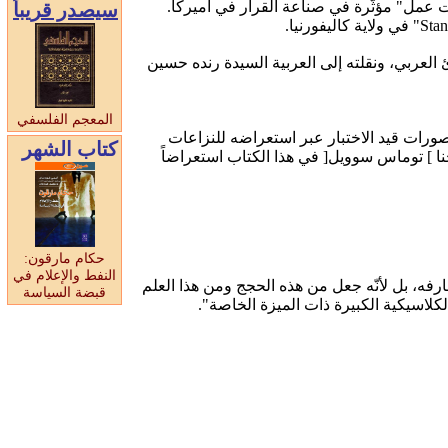
 عمل" مؤثّرة في صناعة القرار في أميركا.
سيصدر قريبا
لعربي، ونقلته إلى العربية السيدة رنده حسين
المعجم الفلسفي
ورات قيد الاختبار عبر استعراضه للنزاعات
كتاب الشهر
نا ] توماس سوويل[ في هذا الكتاب استعراضاً
حكام مارقون:
النفط والإعلام في
ه، بل لأنّه جعل من هذه الحجج ومن هذا العلم
قبضة السياسة
لاسيكية الكبيرة ذات الميزة الخاصة".