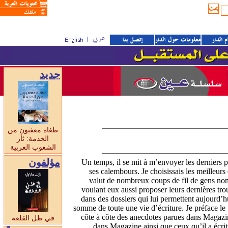
جديد
طغاة معفيون من
الخدمة: ثأر
الشعوب العربية
مؤلفون
Un temps, il se mit à m’envoyer les derniers po
ses calembours. Je choisissais les meilleurs
valut de nombreux coups de fil de gens no
voulant eux aussi proposer leurs dernières tro
dans des dossiers qui lui permettent aujourd’hu
somme de toute une vie d’écriture. Je préface
côte à côte des anecdotes parues dans Magazine
في ظل القلعة
dans Magazine ainsi que ceux qu’il a écr