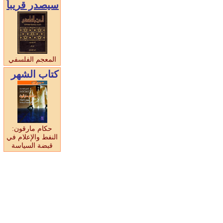
سيصدر قريبا
المعجم الفلسفي
كتاب الشهر
حكام مارقون:
النفط والإعلام في
قبضة السياسة