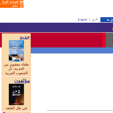
جديد
طغاة معفيون من
الخدمة: ثأر
الشعوب العربية
مؤلفون
في ظل القلعة